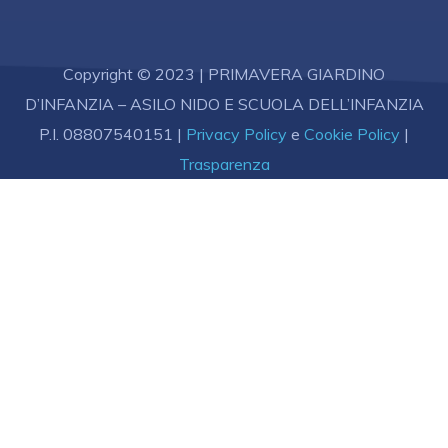
Copyright © 2023 | PRIMAVERA GIARDINO
D’INFANZIA – ASILO NIDO E SCUOLA DELL’INFANZIA
P.I. 08807540151
|
Privacy Policy
e
Cookie Policy
|
Trasparenza