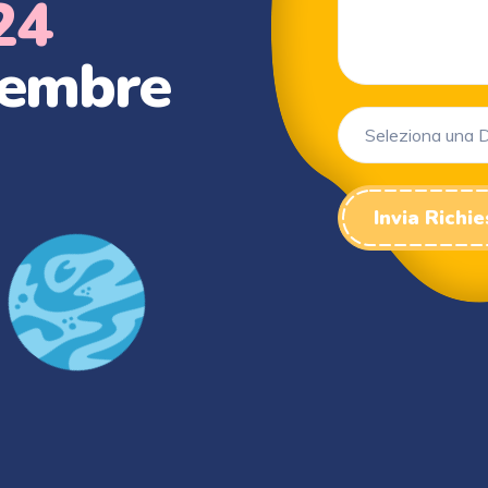
24
vembre