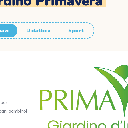
rdino Primavera
azi
Didattica
Sport
 per
 ogni bambino!