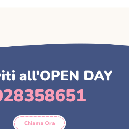
viti all'OPEN DAY
028358651
Chiama Ora