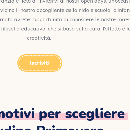
anzia è lieto di invitarvi ai nostri open days, un’occas
icino il nostro accogliente asilo nido e scuola d’infan
rnata avrete l’opportunità di conoscere le nostre maes
filosofia educativa, che si basa sulla cura, l’affetto e l
creatività.
Iscriviti
motivi per scegliere