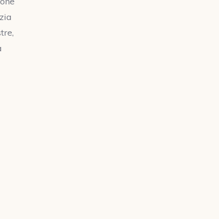
ione
zia
tre,
a