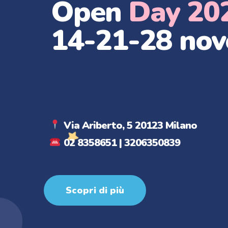
Open
Day 20
14-21-28 no
Via Ariberto, 5 20123 Milano
02 8358651 | 3206350839
Scopri di più