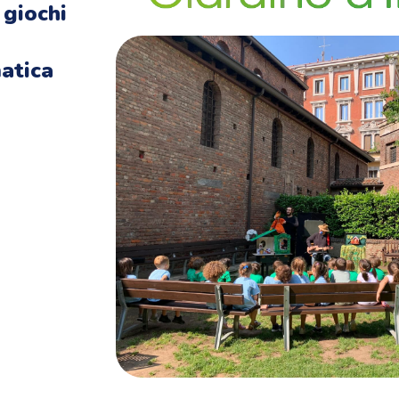
 giochi
atica